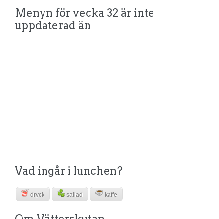
Menyn för vecka 32 är inte
uppdaterad än
Vad ingår i lunchen?
dryck
sallad
kaffe
Om Vätterskutan